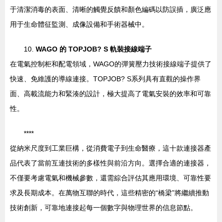
于清潔消毒的表面、清晰的觸覺反饋和顏色編碼以防誤插，廣泛應
用于生命體征監測、成像設備和手術器械中。
10.
WAGO 的 TOPJOB? S 軌裝接線端子
在電氣控制柜和配電領域，WAGO的彈簧壓力技術接線端子提供了
快速、免維護的導線連接。TOPJOB? S系列具有直觀的操作界
面、高載流能力和緊湊的設計，極大提高了電氣安裝的效率和可靠
性。
****
從納米尺度到工業巨構，從消費電子到生命醫療，這十款連接器產
品代表了當前互連技術的多樣性與前沿方向。選擇合適的連接器，
不僅要考慮電氣和機械參數，還需綜合評估其應用環境、可靠性要
求及長期成本。在萬物互聯的時代，這些精密的“橋梁”將繼續推動
技術創新，可靠地連接起每一個數字與物理世界的信息節點。