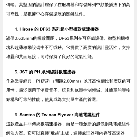
傳輸。其堅固的設計確保了在服務器和存儲陣列中頻繁插拔下的高
可靠性，是數據中心存儲擴展的關鍵組件。
4.
Hirose 的 DF63 系列超小型板對板連接器
憑借0.635mm的極致間距，DF63系列在可穿戴設備、微型相機模
塊和超薄移動設備中不可或缺。它提供了高度的設計靈活性，支持
堆疊和共面連接，同時保持了良好的電氣性能。
5.
JST 的 PH 系列線對板連接器
作為業界經典，PH系列（間距2.00mm）以其高性價比和廣泛的可
用性，廣泛應用于消費電子、玩具和低壓控制領域。其簡單的壓接
結構和可靠的性能，使其成為大批量生產的首選。
6.
Samtec 的 Twinax Flyover 高速電纜組件
這款產品并非傳統板端連接器，而是一種創新的超低損耗電纜組件
解決方案。它可以直接“飛越”主板，連接處理器和內存等高速器