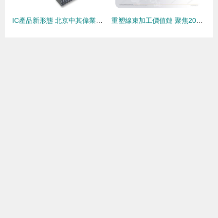
IC產品新形態 北京中其偉業科技引領卡邊緣及后面板安裝型連接器發展
重塑線束加工價值鏈 聚焦2026慕尼黑上海電子生產設備展上的智造新勢力與連接器創新