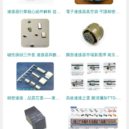
連接器行業核心組件解析 從長江連接器到線束加工的全景洞察
電子連接器真空袋 守護精密元件的密封解決方案
磁性插頭三件套 連接器與數據線接頭選購指南及廠家價格分析
圓形連接器市場新選擇 南京宇斯鑫電氣引領替代風潮
精密連接，品質芯選——東莞君奧電子JST NH 2.5mm連接器系列解讀
高效連接之選 樂清彌加TTD-251絕緣穿刺線夾全面解析