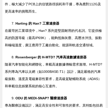
件，極大減少了PCB上的信號路徑損耗和干擾，專為應對112G及
更高速率的挑戰而生。
7.
Harting 的 Han? 工業連接器
在嚴苛的工業環境中，Han? 系列是堅固耐用的代名詞。它提供極
高的防護等級（最高IP69K），能夠抵御灰塵、高壓水沖洗、振動
和極端溫度，廣泛應用于工廠自動化、能源和軌道交通領域。
8.
Rosenberger 的 H-MTD? 汽車高速數據連接器
隨著汽車智能化和網聯化，車載高速數據傳輸需求激增。H-MTD?
系列專為汽車以太網（如1000BASE-T1）設計，滿足嚴格的汽車
級振動、溫度及電磁兼容性要求，是高級駕駛輔助系統（ADAS）
和車載信息娛樂系統的核心互連件。
9.
ODU 的 MEDI-SNAP? 醫療連接器
專為醫療設備設計，滿足高安全性和可靠性的要求。其特點包括易